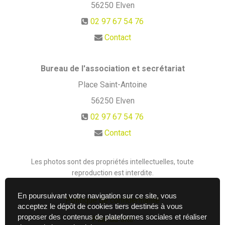
56250
Elven
02 97 67 54 76
Contact
Bureau de l'association et secrétariat
Place Saint-Antoine
56250
Elven
02 97 67 54 76
Contact
Les photos sont des propriétés intellectuelles, toute
reproduction est interdite.
En poursuivant votre navigation sur ce site, vous
Politique de confidentialité
acceptez le dépôt de cookies tiers destinés à vous
proposer des contenus de plateformes sociales et réaliser
Plan du site