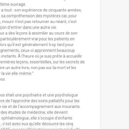
ltime ouvrage.
y a tout : son expérience de cinquante années,
 sa compréhension des mystères car, pour
 mourir n'est pas retourner au néant, c'est
on d'entrer dans une autre vie.
us a des leçons à assimiler au cours de son
 particulièrement vrai pour les patients en
ors qu'il est généralement trop tard pour
eignements, ceux-ci apprennent beaucoup
instants. À l'heure où je suis prête à accueillir
dernières leçons, essentielles, sur les secrets de
rire un autre livre, non pas sur la mort et les
 la vie elle-même."
oss.
oss était une psychiatre et une psychologue
re de l'approche des soins palliatifs pour les
de vie et de l'accompagnement aux mourants.
e des études de médecine, elle devient
n ophtalmologue, elle s'occupe d'enfants
 c'est avec eux qu'elle découvre les cinq