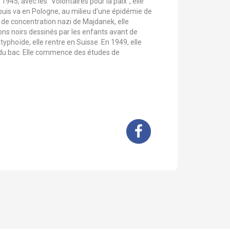
1945, avec les "Volontaires pour la paix", elle
puis va en Pologne, au milieu d'une épidémie de
de concentration nazi de Majdanek, elle
ons noirs dessinés par les enfants avant de
 typhoïde, elle rentre en Suisse. En 1949, elle
 du bac. Elle commence des études de