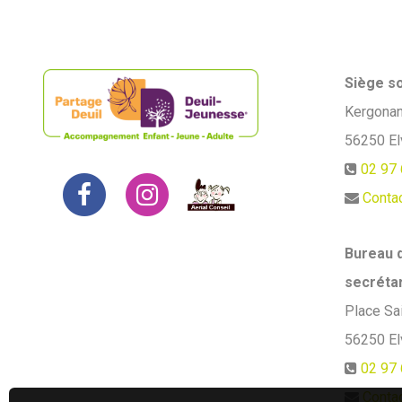
Siège so
Kergona
56250
E
02 97 
Conta
Bureau d
secrétar
Place Sa
56250
E
02 97 
Conta