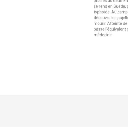
phases du deuil. En 
se rend en Suède, 
typhoïde. Au camp 
découvre les papill
mourir. Atteinte de
passe l'équivalent
médecine.