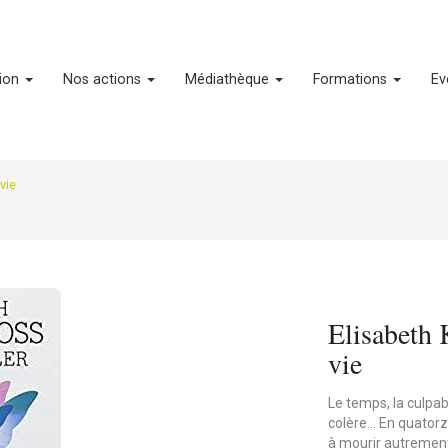
tion
Nos actions
Médiathèque
Formations
Ev
vie
Elisabeth 
vie
Le temps, la culpabil
colère... En quator
à mourir autrement