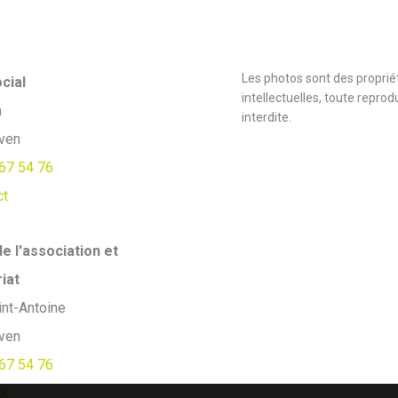
Les photos sont des proprié
cial
intellectuelles, toute reprod
n
interdite.
lven
67 54 76
ct
e l'association et
iat
int-Antoine
lven
67 54 76
ct