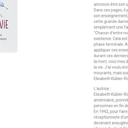
annonce être son u
Dans ces pages, il 
son enseignement,
cette grande dame,
simplement une faç
"Chacun d'entre no
existence. Cela est
phase terminale. Al
appliquer ces ens
durant ces derniers 
la mort, voici mes 
la vie. J'ai voulu éc
mourants, mais sur
Elisabeth Kübler-R
L'autrice :
Elisabeth Kübler-R
américaine, pionniè
personnes en fin 
En 1942, pour fair
réceptionniste d'u
devenant aveugles ;