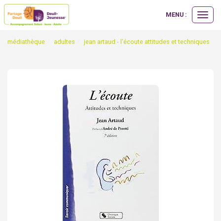
MENU :
Ouvrir
le
menu
médiathèque
adultes
jean artaud - l'écoute attitudes et techniques